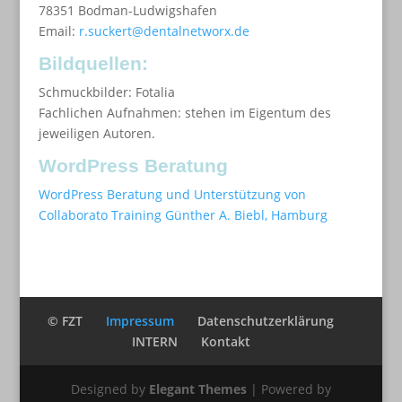
78351 Bodman-Ludwigshafen
Email:
r.suckert@dentalnetworx.de
Bildquellen:
Schmuckbilder: Fotalia
Fachlichen Aufnahmen: stehen im Eigentum des
jeweiligen Autoren.
WordPress Beratung
WordPress Beratung und Unterstützung von
Collaborato Training Günther A. Biebl, Hamburg
© FZT
Impressum
Datenschutzerklärung
INTERN
Kontakt
Designed by
Elegant Themes
| Powered by